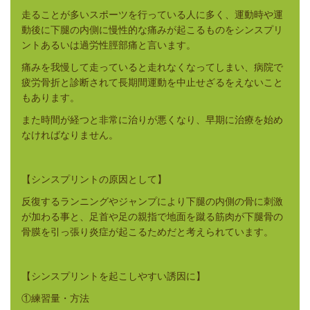
走ることが多いスポーツを行っている人に多く、運動時や運
動後に下腿の内側に慢性的な痛みが起こるものをシンスプリ
ントあるいは過労性脛部痛と言います。
痛みを我慢して走っていると走れなくなってしまい、病院で
疲労骨折と診断されて長期間運動を中止せざるをえないこと
もあります。
また時間が経つと非常に治りが悪くなり、早期に治療を始め
なければなりません。
【シンスプリントの原因として】
反復するランニングやジャンプにより下腿の内側の骨に刺激
が加わる事と、足首や足の親指で地面を蹴る筋肉が下腿骨の
骨膜を引っ張り炎症が起こるためだと考えられています。
【シンスプリントを起こしやすい誘因に】
①練習量・方法