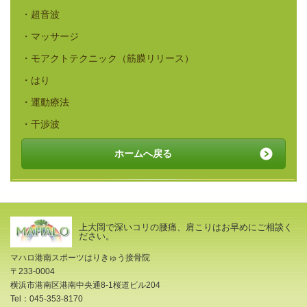
・超音波
・マッサージ
・モアクトテクニック（筋膜リリース）
・はり
・運動療法
・干渉波
ホームへ戻る
上大岡で深いコリの腰痛、肩こりはお早めにご相談く
ださい。
マハロ港南スポーツはりきゅう接骨院
〒233-0004
横浜市港南区港南中央通8-1桜道ビル204
Tel：045-353-8170