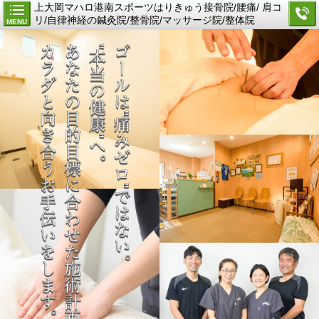
上大岡マハロ港南スポーツはりきゅう接骨院/腰痛/ 肩コ
リ/自律神経の鍼灸院/整骨院/マッサージ院/整体院
MENU